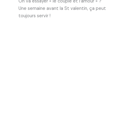
On va essayer « le couple et l’amour » ?
Une semaine avant la St valentin, ça peut
toujours servir !