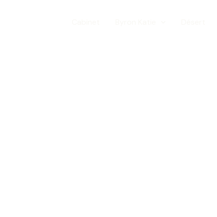
Cabinet
Byron Katie
Désert